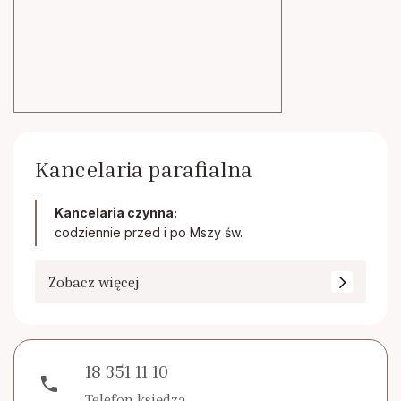
Kancelaria parafialna
Kancelaria czynna:
codziennie przed i po Mszy św.
Zobacz więcej
18 351 11 10
phone
Telefon księdza