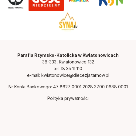
Parafia Rzymsko-Katolicka w Kwiatonowicach
38-333, Kwiatonowice 132
tel. 18 35 11 110
e-mail:
kwiatonowice@diecezja.tarnow.pl
Nr Konta Bankowego: 47 8627 0001 2028 3700 0688 0001
Polityka prywatności
Zainstaluj kwiatonowice.diecezjatarnow.pl na swoim
smartfonie i bądź na bieżąco
ZAINSTALUJ