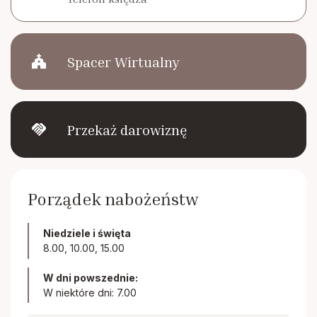
church
Spacer Wirtualny
handshake
Przekaż darowiznę
Porządek nabożeństw
Niedziele i święta
8.00, 10.00, 15.00
W dni powszednie:
W niektóre dni: 7.00