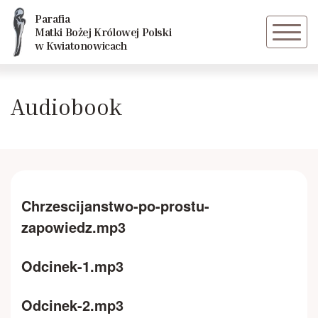
Parafia
Powrót
Powrót
Matki Bożej Królowej Polski
w Kwiatonowicach
Historia parafii
Caritas
Audiobook
Świątynia wyposażenie i symbolika
Dziewczęca Służba Maryjna
Kapliczki i Krzyże na terenie parafii
Grupa młodzieżowa
Duszpasterze
Chór Cantabo
Chrzescijanstwo-po-prostu-
zapowiedz.mp3
Historia i symbolika drzwi
Odcinek-1.mp3
Maryja wraca na swą ziemię
Odcinek-2.mp3