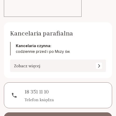
Kancelaria parafialna
Kancelaria czynna:
codziennie przed i po Mszy św.
Zobacz więcej
18 351 11 10
phone
Telefon księdza