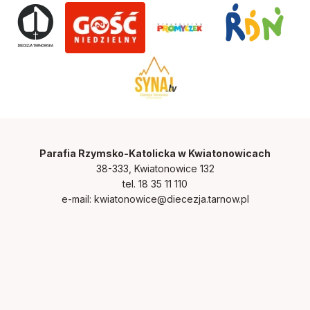
Parafia Rzymsko-Katolicka w Kwiatonowicach
38-333, Kwiatonowice 132
tel. 18 35 11 110
e-mail:
kwiatonowice@diecezja.tarnow.pl
Nr Konta Bankowego: 47 8627 0001 2028 3700 0688 0001
Polityka prywatności
Zainstaluj kwiatonowice.diecezjatarnow.pl na swoim
smartfonie i bądź na bieżąco