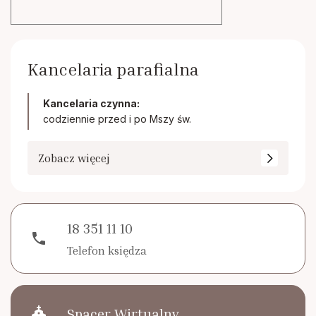
Kancelaria parafialna
Kancelaria czynna:
codziennie przed i po Mszy św.
Zobacz więcej
18 351 11 10
phone
Telefon księdza
church
Spacer Wirtualny