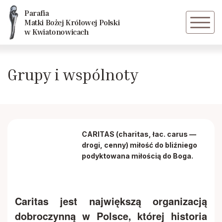
Parafia
Powrót
Powrót
Matki Bożej Królowej Polski
w Kwiatonowicach
Historia parafii
Caritas
Grupy i wspólnoty
Świątynia wyposażenie i symbolika
Dziewczęca Służba Maryjna
Kapliczki i Krzyże na terenie parafii
Grupa młodzieżowa
CARITAS (charitas, łac. carus —
Duszpasterze
Chór Cantabo
drogi, cenny)
miłość do bliźniego
podyktowana miłością do Boga.
Historia i symbolika drzwi
Maryja wraca na swą ziemię
Caritas jest największą organizacją
dobroczynną w Polsce, której historia