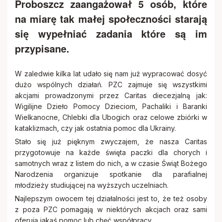
Proboszcz zaangażował 5 osób, które
na miarę tak małej społeczności starają
się wypełniać zadania które są im
przypisane.
W zaledwie kilka lat udało się nam już wypracować dosyć
dużo wspólnych działań. PZC zajmuje się wszystkimi
akcjami prowadzonymi przez Caritas diecezjalną jak:
Wigilijne Dzieło Pomocy Dzieciom, Pachaliki i Baranki
Wielkanocne, Chlebki dla Ubogich oraz celowe zbiórki w
kataklizmach, czy jak ostatnia pomoc dla Ukrainy.
Stało się już pięknym zwyczajem, że nasza Caritas
przygotowuje na każde święta paczki dla chorych i
samotnych wraz z listem do nich, a w czasie Świąt Bożego
Narodzenia organizuje spotkanie dla parafialnej
młodzieży studiującej na wyższych uczelniach.
Najlepszym owocem tej działalności jest to, że też osoby
z poza PZC pomagają w niektórych akcjach oraz sami
oferują jakąś pomoc lub chęć współpracy.