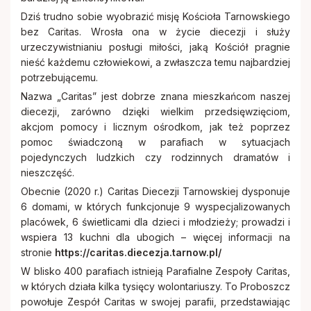
Dziś trudno sobie wyobrazić misję Kościoła Tarnowskiego
bez Caritas. Wrosła ona w życie diecezji i służy
urzeczywistnianiu posługi miłości, jaką Kościół pragnie
nieść każdemu człowiekowi, a zwłaszcza temu najbardziej
potrzebującemu.
Nazwa „Caritas” jest dobrze znana mieszkańcom naszej
diecezji, zarówno dzięki wielkim przedsięwzięciom,
akcjom pomocy i licznym ośrodkom, jak też poprzez
pomoc świadczoną w parafiach w sytuacjach
pojedynczych ludzkich czy rodzinnych dramatów i
nieszczęść.
Obecnie (2020 r.) Caritas Diecezji Tarnowskiej dysponuje
6 domami, w których funkcjonuje 9 wyspecjalizowanych
placówek, 6 świetlicami dla dzieci i młodzieży; prowadzi i
wspiera 13 kuchni dla ubogich – więcej informacji na
stronie
https://caritas.diecezja.tarnow.pl/
W blisko 400 parafiach istnieją Parafialne Zespoły Caritas,
w których działa kilka tysięcy wolontariuszy. To Proboszcz
powołuje Zespół Caritas w swojej parafii, przedstawiając