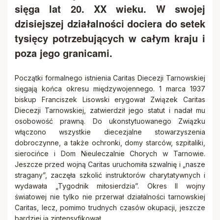
sięga lat 20. XX wieku. W swojej
dzisiejszej działalności dociera do setek
tysięcy potrzebujących w całym kraju i
poza jego granicami.
Początki formalnego istnienia Caritas Diecezji Tarnowskiej
sięgają końca okresu międzywojennego. 1 marca 1937
biskup Franciszek Lisowski erygował Związek Caritas
Diecezji Tarnowskiej, zatwierdził jego statut i nadał mu
osobowość prawną. Do ukonstytuowanego Związku
włączono wszystkie diecezjalne stowarzyszenia
dobroczynne, a także ochronki, domy starców, szpitaliki,
sierocińce i Dom Nieuleczalnie Chorych w Tarnowie.
Jeszcze przed wojną Caritas uruchomiła szwalnię i „nasze
stragany”, zaczęła szkolić instruktorów charytatywnych i
wydawała „Tygodnik miłosierdzia”. Okres II wojny
światowej nie tylko nie przerwał działalności tarnowskiej
Caritas, lecz, pomimo trudnych czasów okupacji, jeszcze
bardziej ją zintensyfikował.